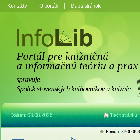
Kontakty
O portáli
Mapa stránok
Portál pre knižničnú
a informačnú teóriu a prax
spravuje
Spolok slovenských knihovníkov a knižníc
Dátum: 08.08.2026
Tlačiť stránku
Home
SPOLOK S