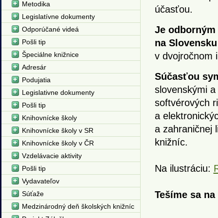
Metodika
účasťou.
Legislatívne dokumenty
Je odborným 
Odporúčané videá
na Slovensku
Pošli tip
Špeciálne knižnice
v dvojročnom i
Adresár
Súčasťou sym
Podujatia
slovenskými a 
Legislativne dokumenty
softvérových r
Pošli tip
a elektronický
Knihovnícke školy
a zahraničnej 
Knihovnícke školy v SR
knižníc.
Knihovnícke školy v ČR
Vzdelávacie aktivity
Na ilustráciu:
Pošli tip
Vydavateľov
Tešíme sa na
Súťaže
Medzinárodný deň školských knižníc