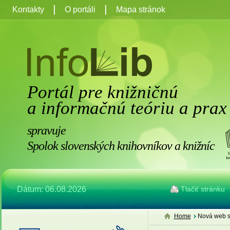
Kontakty
O portáli
Mapa stránok
Portál pre knižničnú
a informačnú teóriu a prax
spravuje
Spolok slovenských knihovníkov a knižníc
Dátum: 06.08.2026
Tlačiť stránku
Home
Nová web s