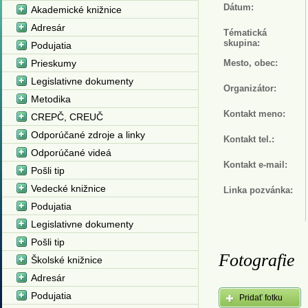
Dátum:
Akademické knižnice
Adresár
Tématická
skupina:
Podujatia
Prieskumy
Mesto, obec:
Legislativne dokumenty
Organizátor:
Metodika
Kontakt meno:
CREPČ, CREUČ
Odporúčané zdroje a linky
Kontakt tel.:
Odporúčané videá
Kontakt e-mail:
Pošli tip
Vedecké knižnice
Linka pozvánka:
Podujatia
Legislativne dokumenty
Pošli tip
Fotografie
Školské knižnice
Adresár
Podujatia
Pridať fotku