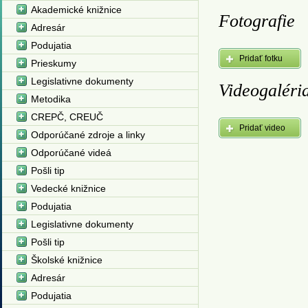
Akademické knižnice
Fotografie
Adresár
Podujatia
Pridať fotku
Prieskumy
Legislativne dokumenty
Videogaléri
Metodika
CREPČ, CREUČ
Pridať video
Odporúčané zdroje a linky
Odporúčané videá
Pošli tip
Vedecké knižnice
Podujatia
Legislativne dokumenty
Pošli tip
Školské knižnice
Adresár
Podujatia