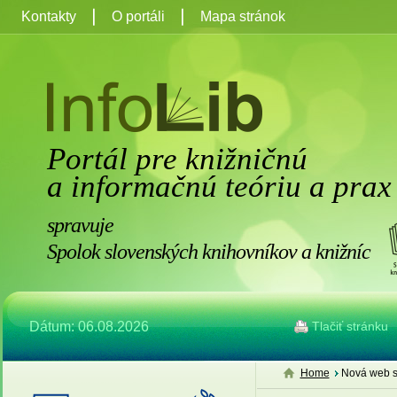
Kontakty
O portáli
Mapa stránok
Portál pre knižničnú
a informačnú teóriu a prax
spravuje
Spolok slovenských knihovníkov a knižníc
Dátum: 06.08.2026
Tlačiť stránku
Home
Nová web s