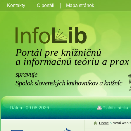
Kontakty
O portáli
Mapa stránok
Portál pre knižničnú
a informačnú teóriu a prax
spravuje
Spolok slovenských knihovníkov a knižníc
Dátum: 09.08.2026
Tlačiť stránku
Home
Nová web s