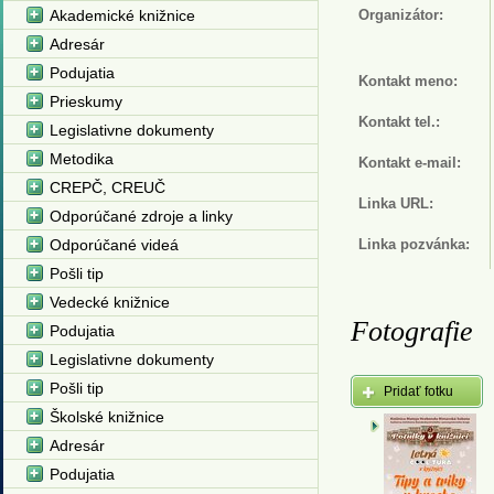
Akademické knižnice
Organizátor:
Adresár
Podujatia
Kontakt meno:
Prieskumy
Kontakt tel.:
Legislativne dokumenty
Metodika
Kontakt e-mail:
CREPČ, CREUČ
Linka URL:
Odporúčané zdroje a linky
Odporúčané videá
Linka pozvánka:
Pošli tip
Vedecké knižnice
Fotografie
Podujatia
Legislativne dokumenty
Pošli tip
Pridať fotku
Školské knižnice
Adresár
Podujatia