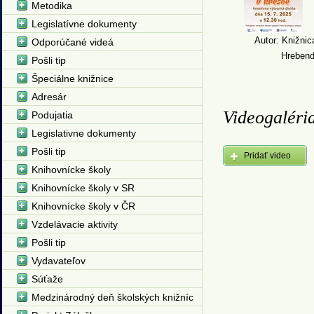
Metodika
Legislatívne dokumenty
Autor: Knižnic
Odporúčané videá
Hreben
Pošli tip
Špeciálne knižnice
Adresár
Videogaléri
Podujatia
Legislativne dokumenty
Pošli tip
Pridať video
Knihovnícke školy
Knihovnícke školy v SR
Knihovnícke školy v ČR
Vzdelávacie aktivity
Pošli tip
Vydavateľov
Súťaže
Medzinárodný deň školských knižníc