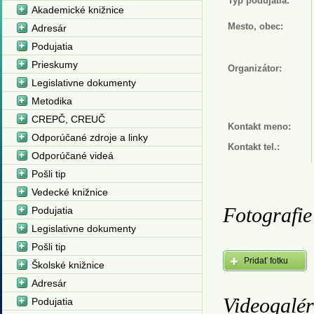
Typ podujatia:
Akademické knižnice
Mesto, obec:
Adresár
Podujatia
Prieskumy
Organizátor:
Legislativne dokumenty
Metodika
CREPČ, CREUČ
Kontakt meno:
Odporúčané zdroje a linky
Kontakt tel.:
Odporúčané videá
Pošli tip
Vedecké knižnice
Fotografie
Podujatia
Legislativne dokumenty
Pošli tip
Pridať fotku
Školské knižnice
Adresár
Videogalér
Podujatia