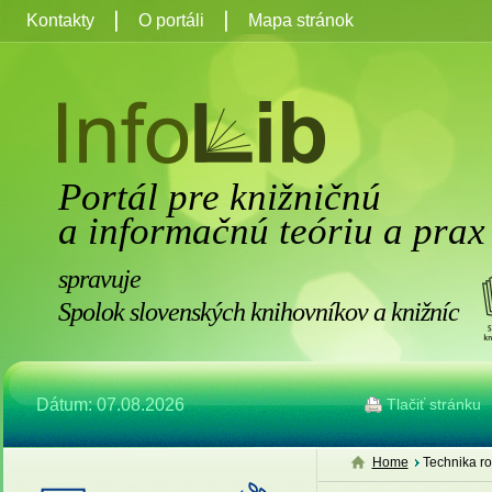
Kontakty
O portáli
Mapa stránok
Portál pre knižničnú
a informačnú teóriu a prax
spravuje
Spolok slovenských knihovníkov a knižníc
Dátum: 07.08.2026
Tlačiť stránku
Home
Technika roz