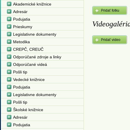
Akademické knižnice
Pridať fotku
Adresár
Podujatia
Videogaléri
Prieskumy
Legislativne dokumenty
Pridať video
Metodika
CREPČ, CREUČ
Odporúčané zdroje a linky
Odporúčané videá
Pošli tip
Vedecké knižnice
Podujatia
Legislativne dokumenty
Pošli tip
Školské knižnice
Adresár
Podujatia