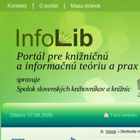
Kontakty
O portáli
Mapa stránok
Portál pre knižničnú
a informačnú teóriu a prax
spravuje
Spolok slovenských knihovníkov a knižníc
Dátum: 07.08.2026
Tlačiť stránku
Home
Stretnutie m