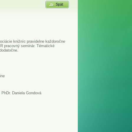
Spät
ciácie knižníc pravidelne každoročne
SR pracovný seminár. Tématické
dodatočne.
ine
, PhDr. Daniela Gondová