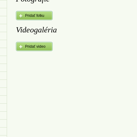
Pridať fotku
Videogaléria
Pridať video