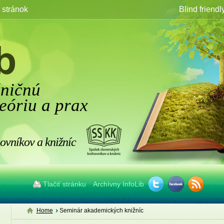
stránok
Blind friendl
žničnú
eóriu a prax
ovníkov a knižníc
Tlačiť stránku
Archívny InfoLib
Home
Seminár akademických knižníc