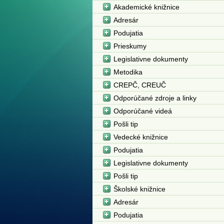
Akademické knižnice
Adresár
Podujatia
Prieskumy
Legislativne dokumenty
Metodika
CREPČ, CREUČ
Odporúčané zdroje a linky
Odporúčané videá
Pošli tip
Vedecké knižnice
Podujatia
Legislativne dokumenty
Pošli tip
Školské knižnice
Adresár
Podujatia