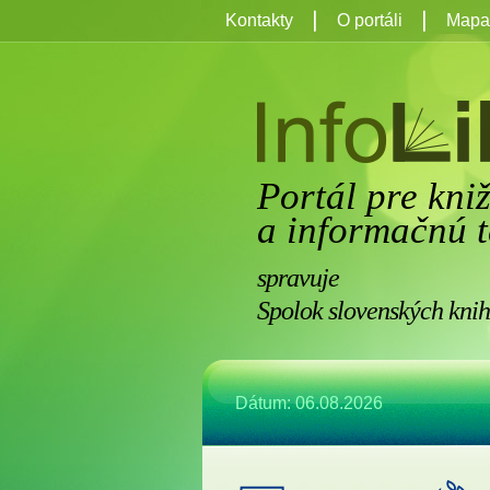
Kontakty
O portáli
Mapa 
Portál pre kni
a informačnú t
spravuje
Spolok slovenských knih
Dátum: 06.08.2026