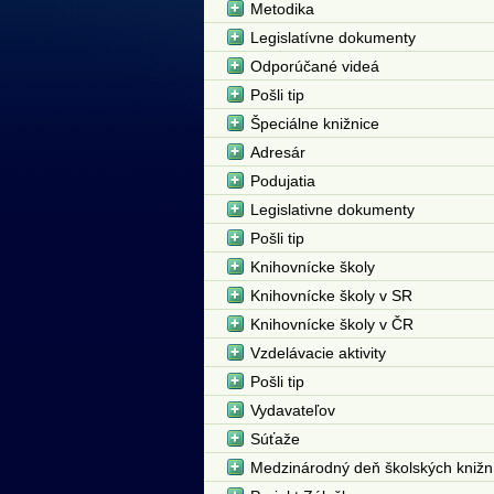
Metodika
Legislatívne dokumenty
Odporúčané videá
Pošli tip
Špeciálne knižnice
Adresár
Podujatia
Legislativne dokumenty
Pošli tip
Knihovnícke školy
Knihovnícke školy v SR
Knihovnícke školy v ČR
Vzdelávacie aktivity
Pošli tip
Vydavateľov
Súťaže
Medzinárodný deň školských knižn