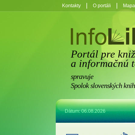
Kontakty
O portáli
Mapa 
Portál pre kni
a informačnú t
spravuje
Spolok slovenských knih
Dátum: 06.08.2026