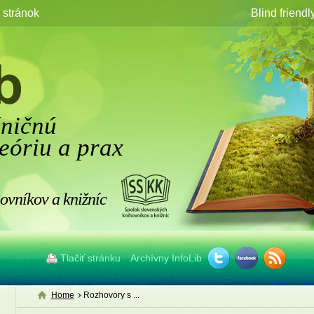
stránok
Blind friendl
žničnú
eóriu a prax
ovníkov a knižníc
Tlačiť stránku
Archívny InfoLib
Home
Rozhovory s ...