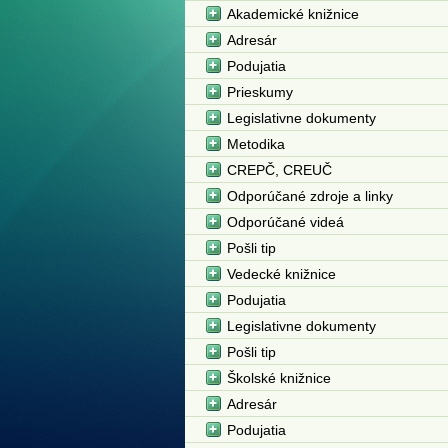
Akademické knižnice
Adresár
Podujatia
Prieskumy
Legislativne dokumenty
Metodika
CREPČ, CREUČ
Odporúčané zdroje a linky
Odporúčané videá
Pošli tip
Vedecké knižnice
Podujatia
Legislativne dokumenty
Pošli tip
Školské knižnice
Adresár
Podujatia