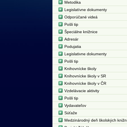
Metodika
Legislatívne dokumenty
Odporúčané videá
Pošli tip
Špeciálne knižnice
Adresár
Podujatia
Legislativne dokumenty
Pošli tip
Knihovnícke školy
Knihovnícke školy v SR
Knihovnícke školy v ČR
Vzdelávacie aktivity
Pošli tip
Vydavateľov
Súťaže
Medzinárodný deň školských knižn