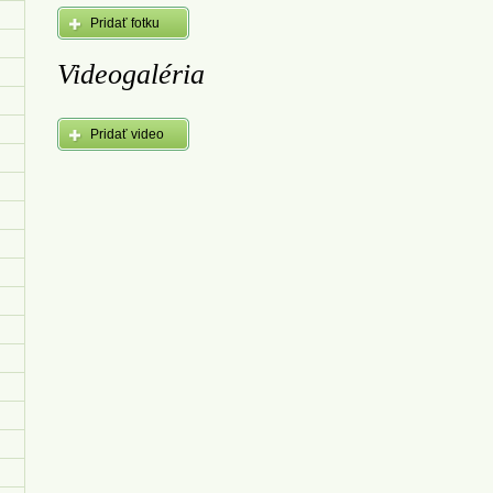
Pridať fotku
Videogaléria
Pridať video