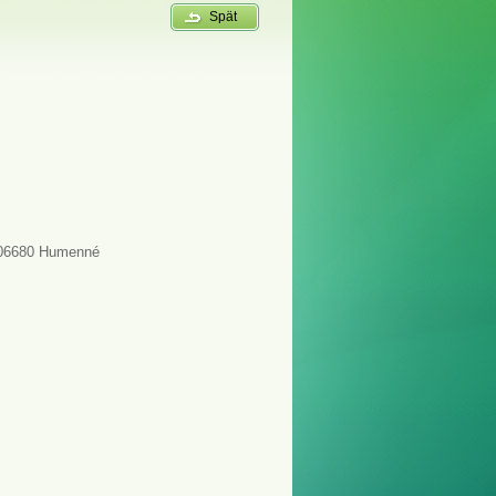
Spät
, 06680 Humenné