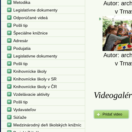
Metodika
Autor: arc
Legislatívne dokumenty
v Trna
Odporúčané videá
Pošli tip
Špeciálne knižnice
Adresár
Podujatia
Autor: arc
Legislativne dokumenty
v Trna
Pošli tip
Knihovnícke školy
Knihovnícke školy v SR
Knihovnícke školy v ČR
Videogalér
Vzdelávacie aktivity
Pošli tip
Vydavateľov
Pridať video
Súťaže
Medzinárodný deň školských knižníc