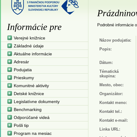
Prázdnino
Informácie pre
Podrobné informácie o
Verejné knižnice
Názov podujatia:
Základné údaje
Popis:
Aktuálne informácie
Adresár
Dátum:
Podujatia
Tématická
skupina:
Prieskumy
Mesto, obec:
Komunitné aktivity
Detské knižnice
Organizátor:
Legislatívne dokumenty
Kontakt meno:
Benchmarking
Kontakt tel.:
Odporúčané videá
Kontakt e-mail:
Pošli tip
Linka URL:
Program na mesiac