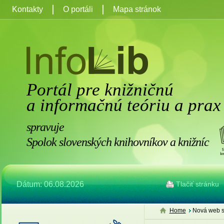
Kontakty
O portáli
Mapa stránok
Portál pre knižničnú
a informačnú teóriu a prax
spravuje
Spolok slovenských knihovníkov a knižníc
Dátum: 06.08.2026
Tlačiť stránku
Home
Nová web s