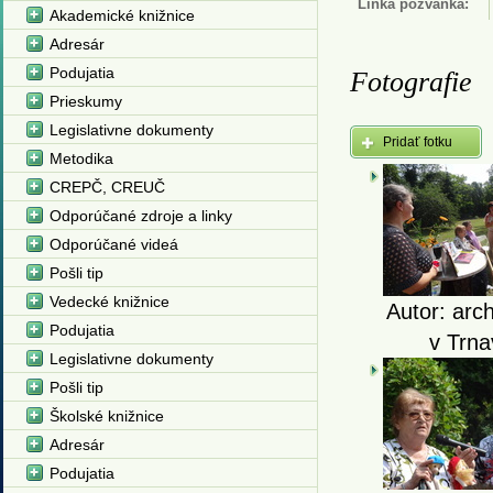
Linka pozvánka:
Akademické knižnice
Adresár
Podujatia
Fotografie
Prieskumy
Legislativne dokumenty
Pridať fotku
Metodika
CREPČ, CREUČ
Odporúčané zdroje a linky
Odporúčané videá
Pošli tip
Vedecké knižnice
Autor: arc
Podujatia
v Trna
Legislativne dokumenty
Pošli tip
Školské knižnice
Adresár
Podujatia