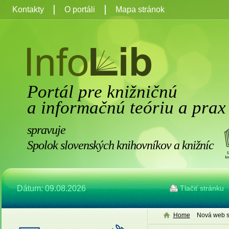
Kontakty
O portáli
Mapa stránok
Portál pre knižničnú
a informačnú teóriu a prax
spravuje
Spolok slovenských knihovníkov a knižníc
Dátum: 09.08.2026
Tlačiť stránku
Home
Nová web s