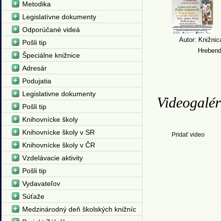
Metodika
Legislatívne dokumenty
Odporúčané videá
Autor: Knižnic
Pošli tip
Hreben
Špeciálne knižnice
Adresár
Podujatia
Legislativne dokumenty
Videogalér
Pošli tip
Knihovnícke školy
Knihovnícke školy v SR
Pridať video
Knihovnícke školy v ČR
Vzdelávacie aktivity
Pošli tip
Vydavateľov
Súťaže
Medzinárodný deň školských knižníc