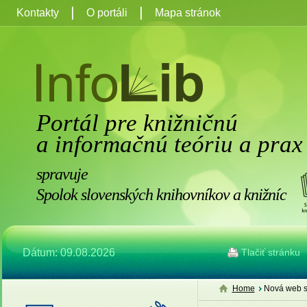
Kontakty
O portáli
Mapa stránok
Portál pre knižničnú
a informačnú teóriu a prax
spravuje
Spolok slovenských knihovníkov a knižníc
Dátum: 09.08.2026
Tlačiť stránku
Home
Nová web s