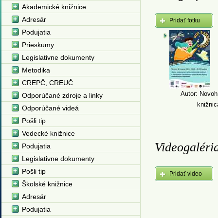
Akademické knižnice
Adresár
Pridať fotku
Podujatia
Prieskumy
Legislativne dokumenty
Metodika
CREPČ, CREUČ
Autor: Novoh
Odporúčané zdroje a linky
knižnic
Odporúčané videá
Pošli tip
Vedecké knižnice
Videogaléri
Podujatia
Legislativne dokumenty
Pošli tip
Pridať video
Školské knižnice
Adresár
Podujatia