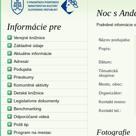
Noc s And
Informácie pre
Podrobné informácie o
Verejné knižnice
Názov podujatia:
Základné údaje
Popis:
Aktuálne informácie
Adresár
Dátum:
Podujatia
Tématická
skupina:
Prieskumy
Mesto, obec:
Komunitné aktivity
Detské knižnice
Organizátor:
Legislatívne dokumenty
Kontakt meno:
Benchmarking
Kontakt tel.:
Odporúčané videá
Pošli tip
Fotografie
Program na mesiac