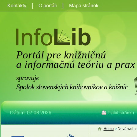
Kontakty
O portáli
Mapa stránok
Portál pre knižničnú
a informačnú teóriu a prax
spravuje
Spolok slovenských knihovníkov a knižníc
Dátum: 07.08.2026
Tlačiť stránku
Home
Nová web s