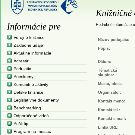
Knižničné 
Informácie pre
Podrobné informácie o
Verejné knižnice
Názov podujatia:
Základné údaje
Popis:
Aktuálne informácie
Adresár
Dátum:
Podujatia
Tématická
skupina:
Prieskumy
Mesto, obec:
Komunitné aktivity
Detské knižnice
Organizátor:
Legislatívne dokumenty
Kontakt meno:
Benchmarking
Kontakt tel.:
Odporúčané videá
Kontakt e-mail:
Pošli tip
Linka URL:
Program na mesiac