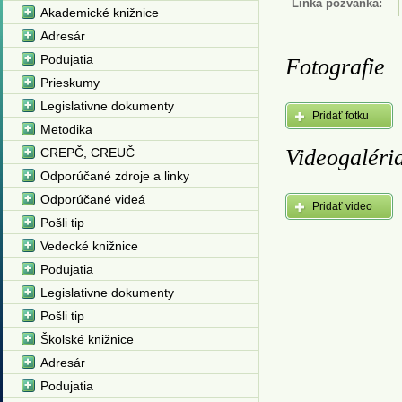
Linka pozvánka:
Akademické knižnice
Adresár
Podujatia
Fotografie
Prieskumy
Legislativne dokumenty
Pridať fotku
Metodika
Videogaléri
CREPČ, CREUČ
Odporúčané zdroje a linky
Odporúčané videá
Pridať video
Pošli tip
Vedecké knižnice
Podujatia
Legislativne dokumenty
Pošli tip
Školské knižnice
Adresár
Podujatia