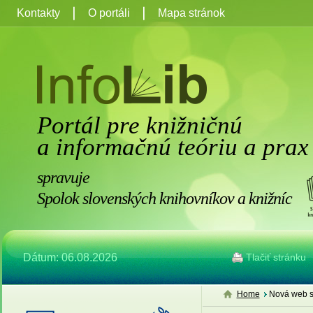
Kontakty
O portáli
Mapa stránok
Portál pre knižničnú
a informačnú teóriu a prax
spravuje
Spolok slovenských knihovníkov a knižníc
Dátum: 06.08.2026
Tlačiť stránku
Home
Nová web s