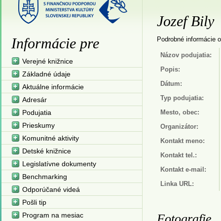
Jozef Bily
Informácie pre
Podrobné informácie o
Názov podujatia:
Verejné knižnice
Popis:
Základné údaje
Dátum:
Aktuálne informácie
Typ podujatia:
Adresár
Podujatia
Mesto, obec:
Prieskumy
Organizátor:
Komunitné aktivity
Kontakt meno:
Detské knižnice
Kontakt tel.:
Legislatívne dokumenty
Kontakt e-mail:
Benchmarking
Linka URL:
Odporúčané videá
Pošli tip
Program na mesiac
Fotografie