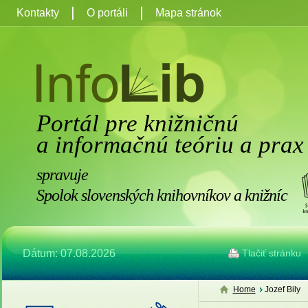
Kontakty
O portáli
Mapa stránok
Portál pre knižničnú
a informačnú teóriu a prax
spravuje
Spolok slovenských knihovníkov a knižníc
Dátum: 07.08.2026
Tlačiť stránku
Home
Jozef Bily