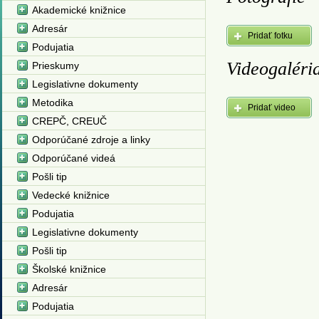
Akademické knižnice
Adresár
Pridať fotku
Podujatia
Videogaléri
Prieskumy
Legislativne dokumenty
Metodika
Pridať video
CREPČ, CREUČ
Odporúčané zdroje a linky
Odporúčané videá
Pošli tip
Vedecké knižnice
Podujatia
Legislativne dokumenty
Pošli tip
Školské knižnice
Adresár
Podujatia