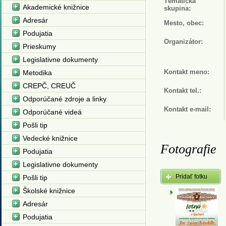
Tématická
Akademické knižnice
skupina:
Adresár
Mesto, obec:
Podujatia
Organizátor:
Prieskumy
Legislativne dokumenty
Kontakt meno:
Metodika
CREPČ, CREUČ
Kontakt tel.:
Odporúčané zdroje a linky
Kontakt e-mail:
Odporúčané videá
Pošli tip
Vedecké knižnice
Fotografie
Podujatia
Legislativne dokumenty
Pridať fotku
Pošli tip
Školské knižnice
Adresár
Podujatia