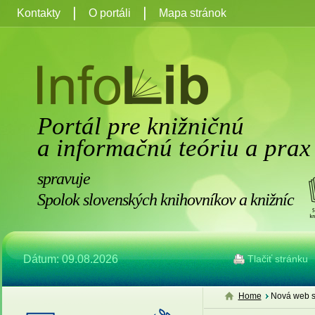
Kontakty
O portáli
Mapa stránok
Portál pre knižničnú
a informačnú teóriu a prax
spravuje
Spolok slovenských knihovníkov a knižníc
Dátum: 09.08.2026
Tlačiť stránku
Home
Nová web s