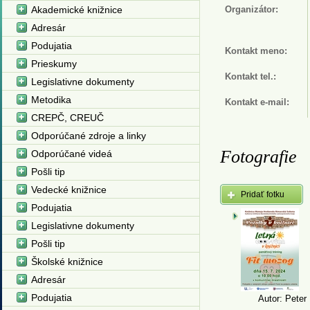
Akademické knižnice
Organizátor:
Adresár
Podujatia
Kontakt meno:
Prieskumy
Kontakt tel.:
Legislativne dokumenty
Metodika
Kontakt e-mail:
CREPČ, CREUČ
Odporúčané zdroje a linky
Fotografie
Odporúčané videá
Pošli tip
Vedecké knižnice
Pridať fotku
Podujatia
Legislativne dokumenty
Pošli tip
Školské knižnice
Adresár
Podujatia
Autor: Peter