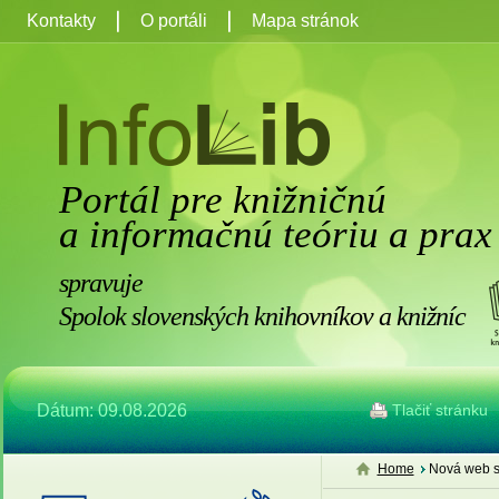
Kontakty
O portáli
Mapa stránok
Portál pre knižničnú
a informačnú teóriu a prax
spravuje
Spolok slovenských knihovníkov a knižníc
Dátum: 09.08.2026
Tlačiť stránku
Home
Nová web s