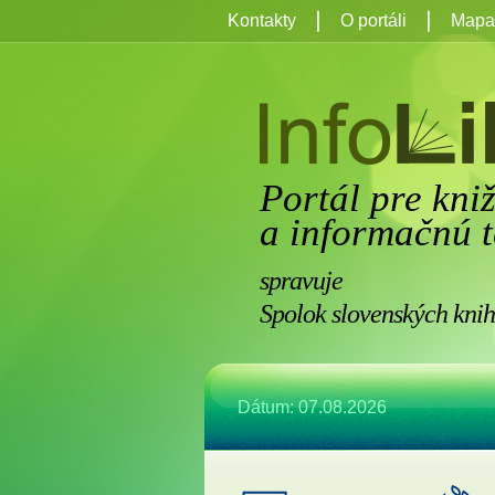
Kontakty
O portáli
Mapa 
Portál pre kni
a informačnú t
spravuje
Spolok slovenských knih
Dátum: 07.08.2026