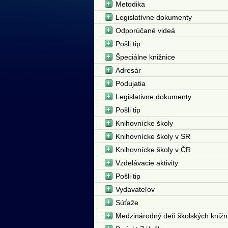
Metodika
Legislatívne dokumenty
Odporúčané videá
Pošli tip
Špeciálne knižnice
Adresár
Podujatia
Legislativne dokumenty
Pošli tip
Knihovnícke školy
Knihovnícke školy v SR
Knihovnícke školy v ČR
Vzdelávacie aktivity
Pošli tip
Vydavateľov
Súťaže
Medzinárodný deň školských knižn