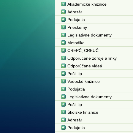
Akademické knižnice
Adresár
Podujatia
Prieskumy
Legislativne dokumenty
Metodika
CREPČ, CREUČ
Odporúčané zdroje a linky
Odporúčané videá
Pošli tip
Vedecké knižnice
Podujatia
Legislativne dokumenty
Pošli tip
Školské knižnice
Adresár
Podujatia