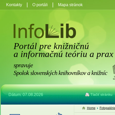
Kontakty
O portáli
Mapa stránok
Portál pre knižničnú
a informačnú teóriu a prax
spravuje
Spolok slovenských knihovníkov a knižníc
Dátum: 07.08.2026
Tlačiť stránku
Home
Fotogaléri