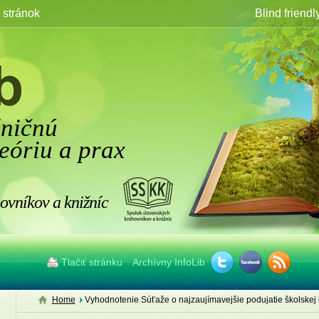
stránok
Blind friendl
žničnú
eóriu a prax
ovníkov a knižníc
Tlačiť stránku
Archívny InfoLib
Home
Vyhodnotenie Súťaže o najzaujímavejšie podujatie školskej 