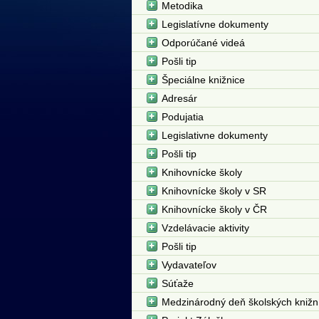
Metodika
Legislatívne dokumenty
Odporúčané videá
Pošli tip
Špeciálne knižnice
Adresár
Podujatia
Legislativne dokumenty
Pošli tip
Knihovnícke školy
Knihovnícke školy v SR
Knihovnícke školy v ČR
Vzdelávacie aktivity
Pošli tip
Vydavateľov
Súťaže
Medzinárodný deň školských knižn