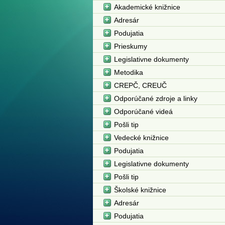
Akademické knižnice
Adresár
Podujatia
Prieskumy
Legislativne dokumenty
Metodika
CREPČ, CREUČ
Odporúčané zdroje a linky
Odporúčané videá
Pošli tip
Vedecké knižnice
Podujatia
Legislativne dokumenty
Pošli tip
Školské knižnice
Adresár
Podujatia