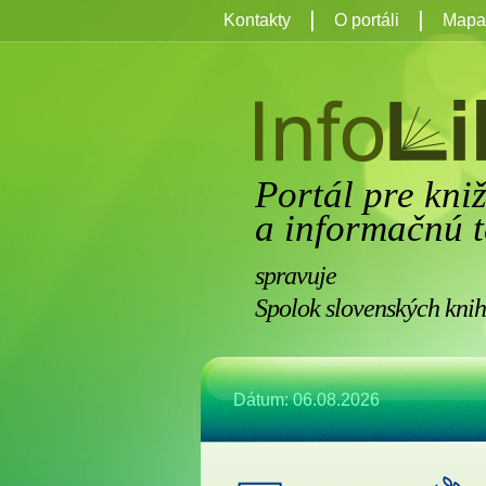
Kontakty
O portáli
Mapa 
Portál pre kni
a informačnú t
spravuje
Spolok slovenských knih
Dátum: 06.08.2026