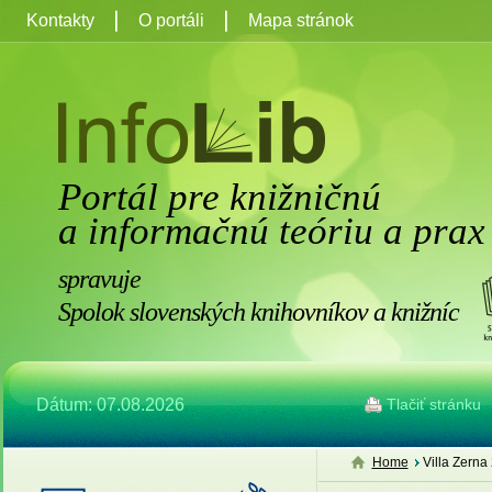
Kontakty
O portáli
Mapa stránok
Portál pre knižničnú
a informačnú teóriu a prax
spravuje
Spolok slovenských knihovníkov a knižníc
Dátum: 07.08.2026
Tlačiť stránku
Home
Villa Zerna