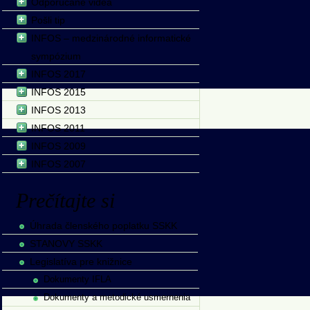
Odporúčané videá
Pošli tip
INFOS – medzinárodné informatické
sympózium
INFOS 2017
INFOS 2015
INFOS 2013
INFOS 2011
INFOS 2009
INFOS 2007
Prečítajte si
Úhrada členského poplatku SSKK
STANOVY SSKK
Legislatíva pre knižnice
Dokumenty IFLA
Dokumenty a metodické usmernenia