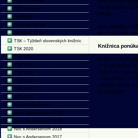
pod názvom Qomo
Projekt Záložka
cestovateľom a fo
TOP WebLIB
rokov,
SAKAČIK
Literárne súťaže
Pre čitateľov mô
do 15.00 hod. vo 
Vyradené fondy
TSK – Týždeň slovenských knižníc
Knižnica ponúk
TSK 2020
TSK 2019
Knižnica bude od
4. 3. do piatka 8
TSK 2018
čitateľom odpust
TSK 2017
vrátia knihy, s 
TSK 2016
čitateľa, ktorý n
TSK 2015
preukazom.
TSK 2014
Noc s Andersenom
Noc s Andersenom 2020
Noc s Andersenom 2019
Noc s Andersenom 2018
Noc s Andersenom 2017