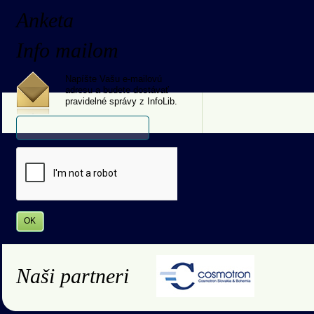
Anketa
Info mailom
Napíšte Vašu e-mailovú
adresu a budete dostávať
pravidelné správy z InfoLib.
Naši partneri