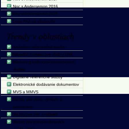
Noc s Andersemon 2016
Noc s Andersenom 2015
Logo NsA na stiahnutie
Trendy v oblastiach
Knižnično-informačné služby
Národná komisia pre služby SNK
Marketing knižnično-informačných
služieb
Digitálne referenčné služby
Elektronické dodávanie dokumentov
MVS a MMVS
Služby pre vedu, výskum a
podnikanie
Služby pre deti a mládež
Služby pre znevýhodnených