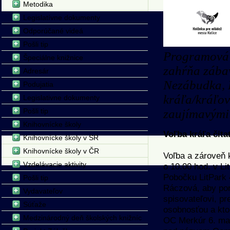
Metodika
Legislatívne dokumenty
Odporúčané videá
Pošli tip
Programová š
Špeciálne knižnice
zahŕňa zába
Adresár
Nezábudka, H
Podujatia
kráľa/kráľov
Legislativne dokumenty
zaujímavými
Pošli tip
Knihovnícke školy
Voľba kráľa čit
Knihovnícke školy v SR
Knihovnícke školy v ČR
Voľba a zároveň 
Vzdelávacie aktivity
o 10.00 hod. v L
Pobočku LitPark 
Pošli tip
Ráczová, aby por
Vydavateľov
spisovateľovi, p
Súťaže
osobnosťou a kto
Medzinárodný deň školských knižníc
OC Merkúr 6. mar