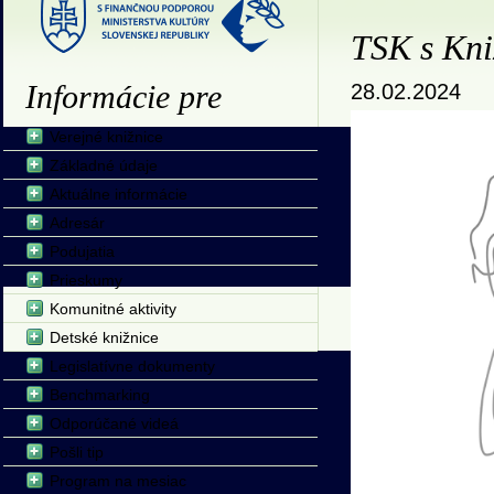
TSK s Kni
Informácie pre
28.02.2024
Verejné knižnice
Základné údaje
Aktuálne informácie
Adresár
Podujatia
Prieskumy
Komunitné aktivity
Detské knižnice
Legislatívne dokumenty
Benchmarking
Odporúčané videá
Pošli tip
Program na mesiac