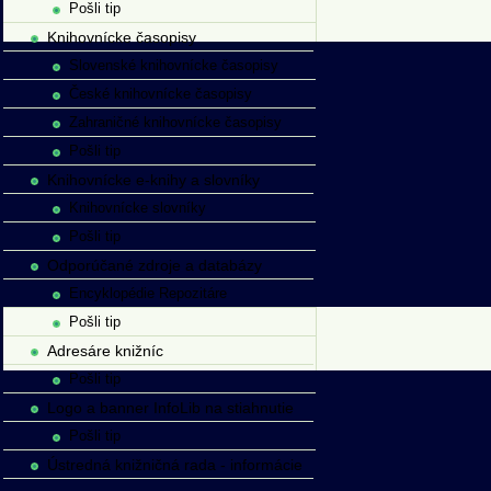
Pošli tip
Knihovnícke časopisy
Slovenské knihovnícke časopisy
České knihovnícke časopisy
Zahraničné knihovnícke časopisy
Pošli tip
Knihovnícke e-knihy a slovníky
Knihovnícke slovníky
Pošli tip
Odporúčané zdroje a databázy
Encyklopédie Repozitáre
Pošli tip
Adresáre knižníc
Pošli tip
Logo a banner InfoLib na stiahnutie
Pošli tip
Ústredná knižničná rada - informácie