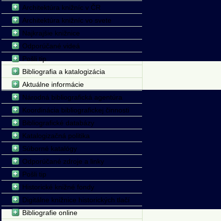
Architektúra knižníc v ČR
Architektúra knižníc vo svete
Najkrajšie knižnice
Odporúčané videá
Pošli tip
Bibliografia a katalogizácia
Aktuálne informácie
Národná bibliografická agentúra
Koordinácia bibliografickej činnosti
Bibliografické databázy
Katalogizačná politika
Súborné katalógy
Odporúčané zdroje a linky
Pošli tip
Historické knižné fondy
Digitálne knižnice historických tlačí
Bibliografie online