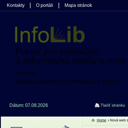
Kontakty
O portáli
Mapa stránok
Portál pre knižničnú
a informačnú teóriu a prax
spravuje
Spolok slovenských knihovníkov a knižníc
Dátum: 07.08.2026
Tlačiť stránku
Home
Nová web s