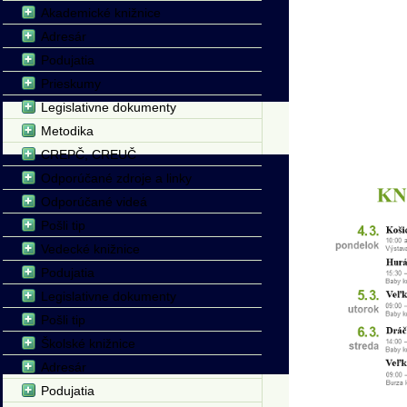
Akademické knižnice
Adresár
Podujatia
Prieskumy
Legislativne dokumenty
Metodika
CREPČ, CREUČ
Odporúčané zdroje a linky
Odporúčané videá
Pošli tip
Vedecké knižnice
Podujatia
Legislativne dokumenty
Pošli tip
Školské knižnice
Adresár
Podujatia