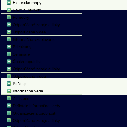
Historické mapy
Nové publikácie
Pomôcky
Odporúčané zdroje a linky
Odporúčané videá
Informačné vzdelávanie
Prieskumy
Semináre
Česká republika
Odporúčané zdroje a linky
Odporúčané videá
Pošli tip
Informačná veda
Z histórie
Definície informačnej vedy
Organizácie a osobnosti
Odporúčané zdroje a linky