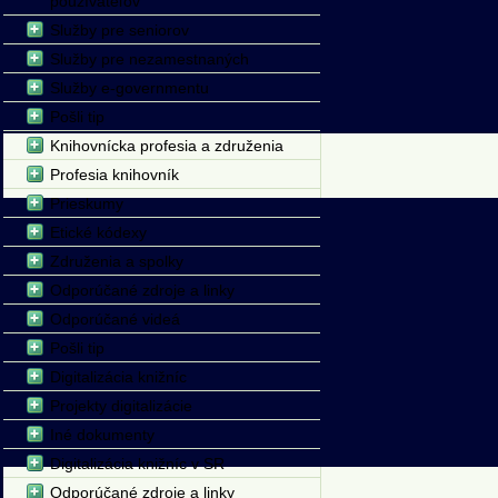
používateľov
Služby pre seniorov
Služby pre nezamestnaných
Služby e-governmentu
Pošli tip
Knihovnícka profesia a združenia
Profesia knihovník
Prieskumy
Etické kódexy
Združenia a spolky
Odporúčané zdroje a linky
Odporúčané videá
Pošli tip
Digitalizácia knižníc
Projekty digitalizácie
Iné dokumenty
Digitalizácia knižníc v SR
Odporúčané zdroje a linky