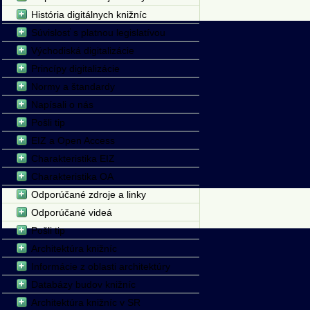
História digitálnych knižníc
Súvislosť s platnou legislatívou
Východiská digitalizácie
Princípy digitalizácie
Normy a štandardy
Napísali o nás
Pošli tip
EIZ a Open Access
Charakteristika EIZ
Charakteristika OA
Odporúčané zdroje a linky
Odporúčané videá
Pošli tip
Architektúra knižníc
Informácie z oblasti architektúry
Databázy budov knižníc
Architektúra knižníc v SR