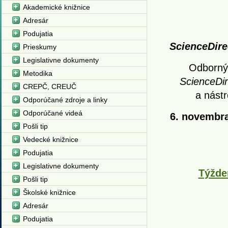
Akademické knižnice
Adresár
Podujatia
ScienceDire
Prieskumy
Legislativne dokumenty
Odborný
Metodika
ScienceDi
CREPČ, CREUČ
a nást
Odporúčané zdroje a linky
Odporúčané videá
6. novembr
Pošli tip
Vedecké knižnice
Podujatia
Legislativne dokumenty
Týžde
Pošli tip
Školské knižnice
Adresár
Podujatia