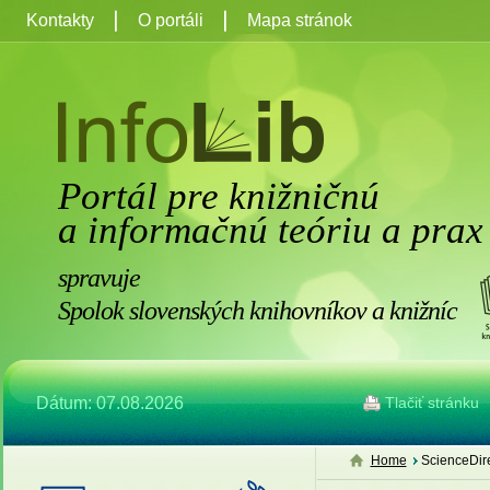
Kontakty
O portáli
Mapa stránok
Portál pre knižničnú
a informačnú teóriu a prax
spravuje
Spolok slovenských knihovníkov a knižníc
Dátum: 07.08.2026
Tlačiť stránku
Home
ScienceDire