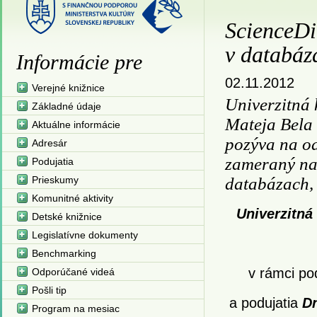
ScienceDi
v databáz
Informácie pre
02.11.2012
Verejné knižnice
Univerzitná 
Základné údaje
Mateja Bela 
Aktuálne informácie
pozýva na o
Adresár
zameraný na
Podujatia
Prieskumy
databázach, 
Komunitné aktivity
Univerzitná
Detské knižnice
Legislatívne dokumenty
Benchmarking
v rámci po
Odporúčané videá
Pošli tip
a podujatia
Dn
Program na mesiac