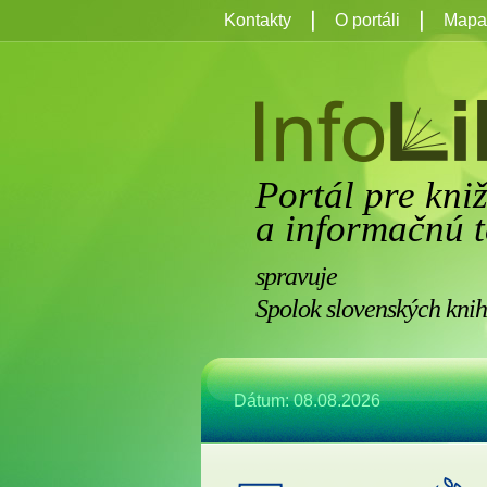
Kontakty
O portáli
Mapa 
Portál pre kni
a informačnú t
spravuje
Spolok slovenských knih
Dátum: 08.08.2026