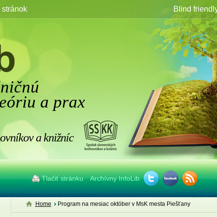
stránok
Blind friendl
žničnú
eóriu a prax
ovníkov a knižníc
Tlačiť stránku
Archívny InfoLib
Home
Program na mesiac október v MsK mesta Piešťany