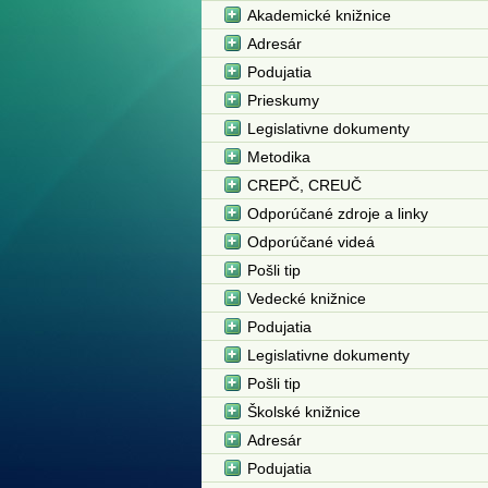
Akademické knižnice
Adresár
Podujatia
Prieskumy
Legislativne dokumenty
Metodika
CREPČ, CREUČ
Odporúčané zdroje a linky
Odporúčané videá
Pošli tip
Vedecké knižnice
Podujatia
Legislativne dokumenty
Pošli tip
Školské knižnice
Adresár
Podujatia