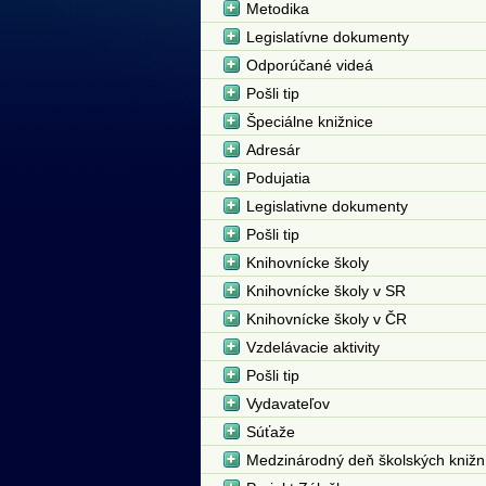
Metodika
Legislatívne dokumenty
Odporúčané videá
Pošli tip
Špeciálne knižnice
Adresár
Podujatia
Legislativne dokumenty
Pošli tip
Knihovnícke školy
Knihovnícke školy v SR
Knihovnícke školy v ČR
Vzdelávacie aktivity
Pošli tip
Vydavateľov
Súťaže
Medzinárodný deň školských knižn