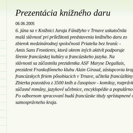
Prezentácia knižného daru
06.06.2005
6. júna sa v Knižnici Juraja Fándlyho v Trnave uskutočnila
malá slávnosť pri príležitosti predstavenia knižného daru zo
zbierok medzinárodnej spoločnosti Priatelia bez hraníc -
Amis Sans Frontieres, ktorá okrem iných aktivít podporuje
šírenie francúzskej kultúry a francúzskeho jazyka. Na
slávnosti sa zúčastnila prezidentka ASF Maryse Degallaix,
prezident Frankofónneho klubu Alain Giraud, zástupcovia kraj
francúzskych firiem pôsobiacich v Trnave, učitelia francúzštiny
Zbierka pozostáva z 3500 kníh a časopisov - komiksy, rozprávky
súčasné romány, jazykové učebnice, encyklopédie a populárno-n
Po odbornom spracovaní budú francúzske tituly sprístupnené
samosprávneho kraja.