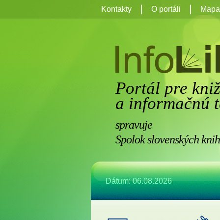
Kontakty
O portáli
Mapa 
Portál pre kni
a informačnú t
spravuje
Spolok slovenských knih
Dátum: 06.08.2026