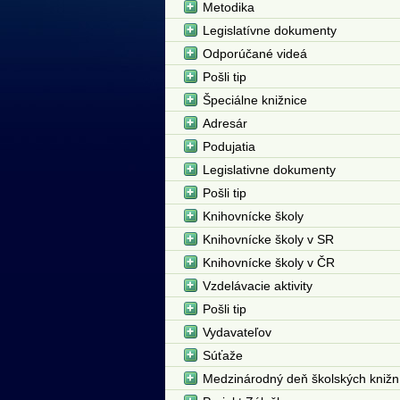
Metodika
Legislatívne dokumenty
Odporúčané videá
Pošli tip
Špeciálne knižnice
Adresár
Podujatia
Legislativne dokumenty
Pošli tip
Knihovnícke školy
Knihovnícke školy v SR
Knihovnícke školy v ČR
Vzdelávacie aktivity
Pošli tip
Vydavateľov
Súťaže
Medzinárodný deň školských knižn