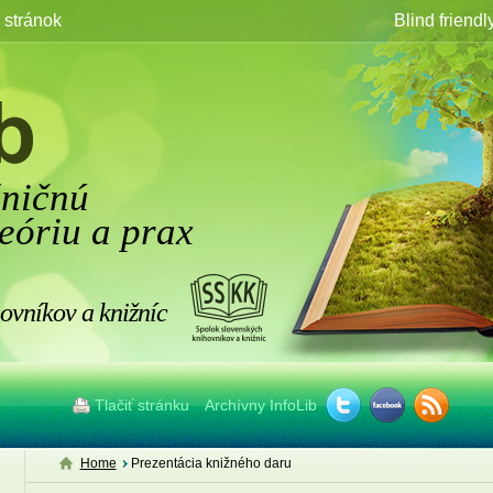
stránok
Blind friendl
žničnú
eóriu a prax
ovníkov a knižníc
Tlačiť stránku
Archívny InfoLib
Home
Prezentácia knižného daru