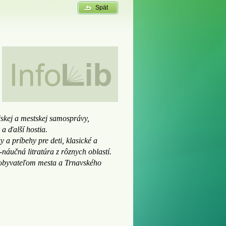
Spät
skej a mestskej samosprávy,
 a ďalší hostia.
 a príbehy pre deti, klasické a
áučná litratúra z rôznych oblastí.
 obyvateľom mesta a Trnavského