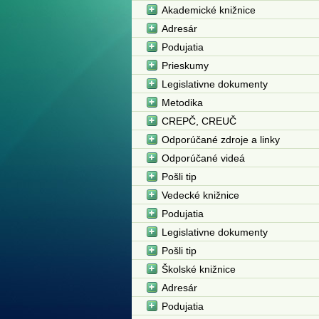
Akademické knižnice
Adresár
Podujatia
Prieskumy
Legislativne dokumenty
Metodika
CREPČ, CREUČ
Odporúčané zdroje a linky
Odporúčané videá
Pošli tip
Vedecké knižnice
Podujatia
Legislativne dokumenty
Pošli tip
Školské knižnice
Adresár
Podujatia