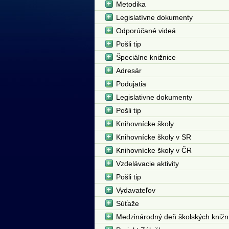
Metodika
Legislatívne dokumenty
Odporúčané videá
Pošli tip
Špeciálne knižnice
Adresár
Podujatia
Legislativne dokumenty
Pošli tip
Knihovnícke školy
Knihovnícke školy v SR
Knihovnícke školy v ČR
Vzdelávacie aktivity
Pošli tip
Vydavateľov
Súťaže
Medzinárodný deň školských knižn