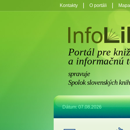
Kontakty
O portáli
Mapa 
Portál pre kni
a informačnú t
spravuje
Spolok slovenských knih
Dátum: 07.08.2026