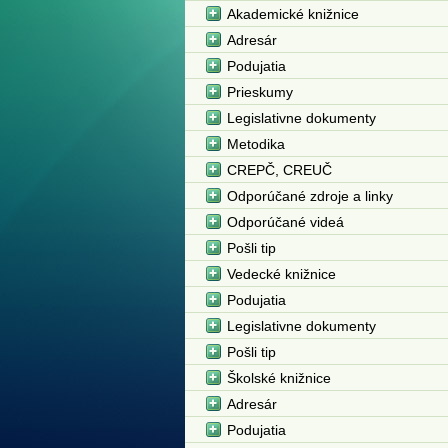
Akademické knižnice
Adresár
Podujatia
Prieskumy
Legislativne dokumenty
Metodika
CREPČ, CREUČ
Odporúčané zdroje a linky
Odporúčané videá
Pošli tip
Vedecké knižnice
Podujatia
Legislativne dokumenty
Pošli tip
Školské knižnice
Adresár
Podujatia