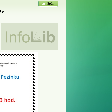
Spät
ov