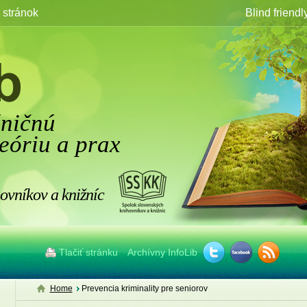
stránok
Blind friendl
žničnú
eóriu a prax
ovníkov a knižníc
Tlačiť stránku
Archívny InfoLib
Home
Prevencia kriminality pre seniorov