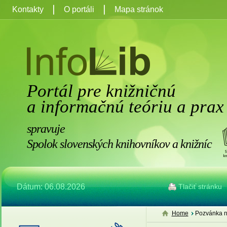
Kontakty
O portáli
Mapa stránok
Portál pre knižničnú
a informačnú teóriu a prax
spravuje
Spolok slovenských knihovníkov a knižníc
Dátum: 06.08.2026
Tlačiť stránku
Home
Pozvánka na