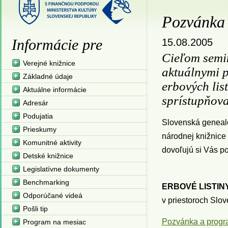
Pozvánka 
Informácie pre
15.08.2005
Cieľom semi
Verejné knižnice
aktuálnymi p
Základné údaje
erbových list
Aktuálne informácie
sprístupňov
Adresár
Podujatia
Slovenská genealo
Prieskumy
národnej knižnice 
Komunitné aktivity
dovoľujú si Vás p
Detské knižnice
Legislatívne dokumenty
Benchmarking
ERBOVÉ LISTIN
Odporúčané videá
v priestoroch Slov
Pošli tip
Pozvánka a prog
Program na mesiac