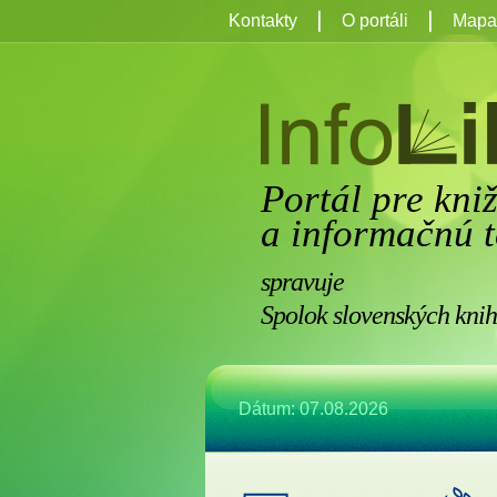
Kontakty
O portáli
Mapa 
Portál pre kni
a informačnú t
spravuje
Spolok slovenských knih
Dátum: 07.08.2026