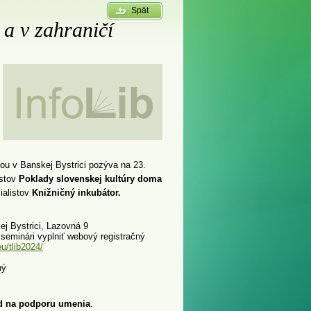
Spät
 a v zahraničí
 v Banskej Bystrici pozýva na 23.
istov
Poklady slovenskej kultúry doma
ialistov
Knižničný inkubátor.
ej Bystrici, Lazovná 9
seminári vyplniť webový registračný
u/tlib2024/
ný
d na podporu umenia
.