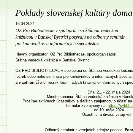
Poklady slovenskej kultúry doma
16.04.2024
OZ Pro Bibliothecae v spolupráci so Štátnou vedeckou
knižnicou v Banskej Bystrici pozývajú na odborný seminár
pre knihovníkov a informačných špecialistov.
Hlavný organizátor: OZ Pro Bibliothecae, spoluorganizátor:
Štátna vedecká knižnica v Banskej Bystrici
OZ PRO BIBLIOTHECAE v spolupráci so Štátnou vedeckou knižnicou
ročník odborného seminára pre knihovníkov a informačných špecial
a v zahraničí
a 8. ročník fóra mladých knižnično-informačných špec
Dňa: 21. - 22. mája 2024
Miesto konania: Štátna vedecká knižnica v Bansk
Prosíme aktívnych účastníkov a ďalších záujemcov o účasť na 
formulár zverejnený na:
https://svkbb.e
do 10. mája 2024
Účastníci a diváci: vstup voľ
Odborný seminár z verejných zdrojov podporil
Fon