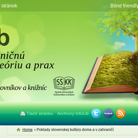
stránok
Blind friendl
žničnú
eóriu a prax
ovníkov a knižníc
Tlačiť stránku
Archívny InfoLib
Home
Poklady slovenskej kultúry doma a v zahraničí