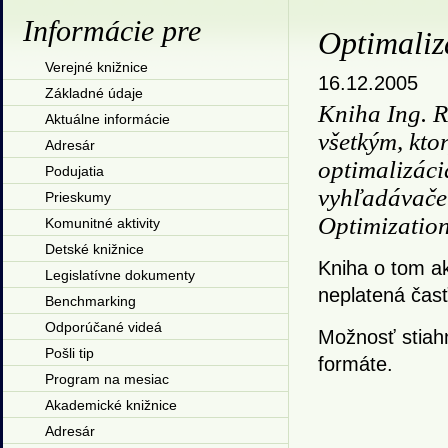
Informácie pre
Optimaliz
Verejné knižnice
16.12.2005
Základné údaje
Kniha Ing. 
Aktuálne informácie
všetkým, kto
Adresár
optimalizáci
Podujatia
vyhľadávače
Prieskumy
Optimizatio
Komunitné aktivity
Detské knižnice
Kniha o tom a
Legislatívne dokumenty
neplatená časť
Benchmarking
Odporúčané videá
Možnosť stiah
Pošli tip
formáte.
Program na mesiac
Akademické knižnice
Adresár