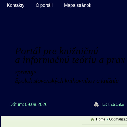
Kontakty
O portáli
Mapa stránok
Portál pre knižničnú
a informačnú teóriu a prax
spravuje
Spolok slovenských knihovníkov a knižníc
Dátum: 09.08.2026
Tlačiť stránku
Home
Optimalizác