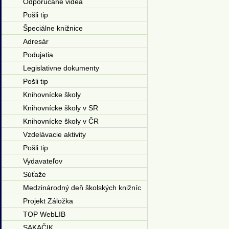
Odporúčané videá
Pošli tip
Špeciálne knižnice
Adresár
Podujatia
Legislativne dokumenty
Pošli tip
Knihovnícke školy
Knihovnícke školy v SR
Knihovnícke školy v ČR
Vzdelávacie aktivity
Pošli tip
Vydavateľov
Súťaže
Medzinárodný deň školských knižníc
Projekt Záložka
TOP WebLIB
SAKAČIK