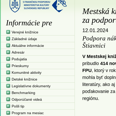
Mestská k
za podpor
Informácie pre
12.01.2024
Verejné knižnice
Podpora nák
Základné údaje
Štiavnici
Aktuálne informácie
Adresár
V Mestskej kniž
Podujatia
pribudlo
414 no
Prieskumy
FPU
, ktorý v r
Komunitné aktivity
mohla byť doplne
Detské knižnice
literatúry, ako 
Legislatívne dokumenty
poďakovanie za 
Benchmarking
regiónu.
Odporúčané videá
Pošli tip
Program na mesiac