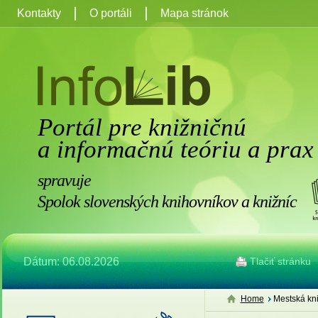
Kontakty
O portáli
Mapa stránok
Portál pre knižničnú
a informačnú teóriu a prax
spravuje
Spolok slovenských knihovníkov a knižníc
Dátum: 06.08.2026
Tlačiť stránku
Home
Mestská kni