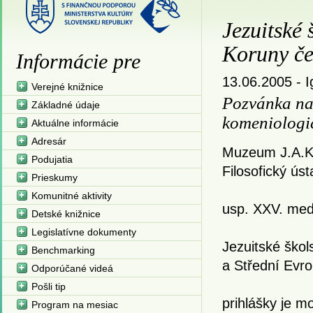
Jezuitské 
Koruny če
Informácie pre
13.06.2005 -
I
Verejné knižnice
Pozvánka na
Základné údaje
komeniologi
Aktuálne informácie
Adresár
Muzeum J.A.K
Podujatia
Filosofický ús
Prieskumy
Komunitné aktivity
usp. XXV. med
Detské knižnice
Legislatívne dokumenty
Jezuitské škol
Benchmarking
a Střední
Evro
Odporúčané videá
Pošli tip
prihlášky je m
Program na mesiac