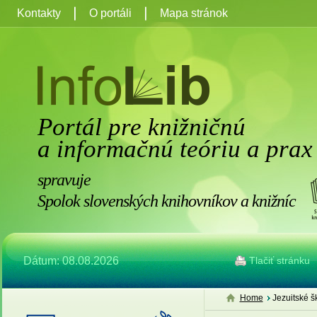
Kontakty
O portáli
Mapa stránok
Portál pre knižničnú
a informačnú teóriu a prax
spravuje
Spolok slovenských knihovníkov a knižníc
Dátum: 08.08.2026
Tlačiť stránku
Home
Jezuitské š