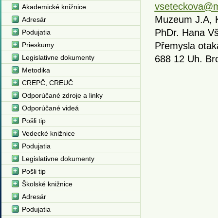
vseteckova@m
Akademické knižnice
Muzeum J.A,
Adresár
PhDr. Hana V
Podujatia
Přemysla otaka
Prieskumy
Legislativne dokumenty
688 12 Uh. Br
Metodika
CREPČ, CREUČ
Odporúčané zdroje a linky
Odporúčané videá
Pošli tip
Vedecké knižnice
Podujatia
Legislativne dokumenty
Pošli tip
Školské knižnice
Adresár
Podujatia