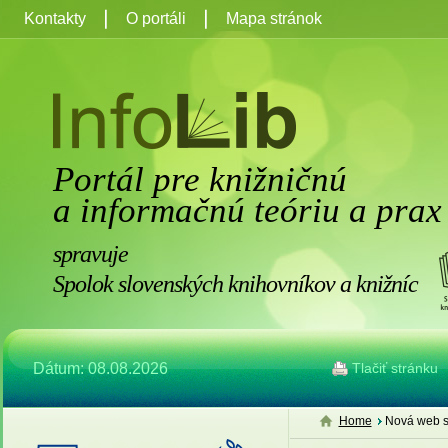
Kontakty
O portáli
Mapa stránok
Portál pre knižničnú
a informačnú teóriu a prax
spravuje
Spolok slovenských knihovníkov a knižníc
Dátum: 08.08.2026
Tlačiť stránku
Home
Nová web s