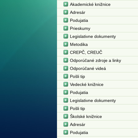
Akademické knižnice
Adresár
Podujatia
Prieskumy
Legislativne dokumenty
Metodika
CREPČ, CREUČ
Odporúčané zdroje a linky
Odporúčané videá
Pošli tip
Vedecké knižnice
Podujatia
Legislativne dokumenty
Pošli tip
Školské knižnice
Adresár
Podujatia