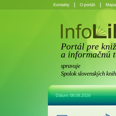
Kontakty
O portáli
Mapa 
Portál pre kni
a informačnú t
spravuje
Spolok slovenských knih
Dátum: 08.08.2026