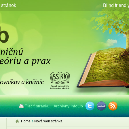
stránok
Blind friendl
žničnú
eóriu a prax
ovníkov a knižníc
Tlačiť stránku
Archívny InfoLib
Home
Nová web stránka