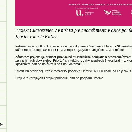
Projekt Cudzozemec v Knižnici pre mládež mesta Košice ponúka
žijúcim v meste Košice.
Februárovou hostkou knižnice bude Linh Nguyen z Vietnamu, ktorá na Slovensko p
súčasnosti študuje SŠ odbor IT a venuje sa jazykom, angličtine a a nemčine.
Zámerom projektu je priniesť pravidelné multikultúrne podujatie a prostredníctv
zahraničných obyvateľov. Priblížiť ich kultúru, zvyky a spôsob života krajín, z k
spoznávať pohľad na život u nás na Slovensku.
Stretnutia prebiehajú raz v mesiaci v pobočke LitParku o 17.00 hod. po celý rok s
Projekt z verejných zdrojov podporil Fond na podporu umenia.
íc