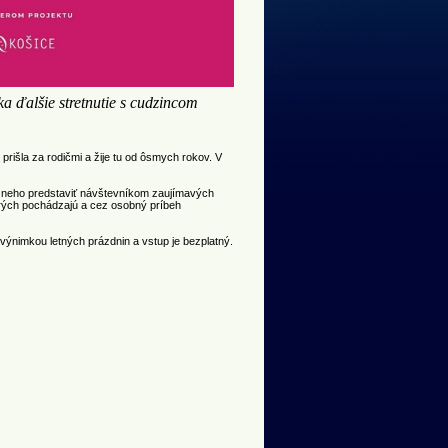
 ďalšie stretnutie s cudzincom
rišla za rodičmi a žije tu od ôsmych rokov. V
om neho predstaviť návštevníkom zaujímavých
torých pochádzajú a cez osobný príbeh
 výnimkou letných prázdnin a vstup je bezplatný.