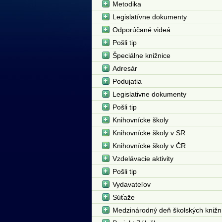
Metodika
Legislatívne dokumenty
Odporúčané videá
Pošli tip
Špeciálne knižnice
Adresár
Podujatia
Legislativne dokumenty
Pošli tip
Knihovnícke školy
Knihovnícke školy v SR
Knihovnícke školy v ČR
Vzdelávacie aktivity
Pošli tip
Vydavateľov
Súťaže
Medzinárodný deň školských knižn