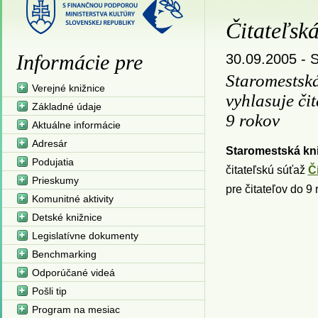
Čitateľská
Informácie pre
30.09.2005 -
S
Staromestská
Verejné knižnice
vyhlasuje čit
Základné údaje
9 rokov
Aktuálne informácie
Adresár
Staromestská kni
Podujatia
čitateľskú súťaž
Čí
Prieskumy
pre čitateľov do 9
Komunitné aktivity
Detské knižnice
Legislatívne dokumenty
Benchmarking
Odporúčané videá
Pošli tip
Program na mesiac