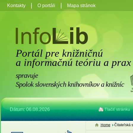
Kontakty
O portáli
Mapa stránok
Portál pre knižničnú
a informačnú teóriu a prax
spravuje
Spolok slovenských knihovníkov a knižníc
Dátum: 06.08.2026
Tlačiť stránku
Home
Čitateľská 