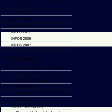
sympózium
INFOS 2017
INFOS 2015
INFOS 2013
INFOS 2011
INFOS 2009
INFOS 2007
Prečítajte si
Úhrada členského poplatku SSKK
STANOVY SSKK
Legislatíva pre knižnice
Dokumenty IFLA
Dokumenty a metodické usmernenia
Pošli tip
Knihovnícke časopisy