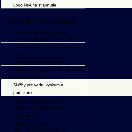
Logo NsA na stiahnutie
Trendy v oblastiach
Knižnično-informačné služby
Národná komisia pre služby SNK
Marketing knižnično-informačných
služieb
Digitálne referenčné služby
Elektronické dodávanie dokumentov
MVS a MMVS
Služby pre vedu, výskum a
podnikanie
Služby pre deti a mládež
Služby pre znevýhodnených
používateľov
Služby pre seniorov
Služby pre nezamestnaných