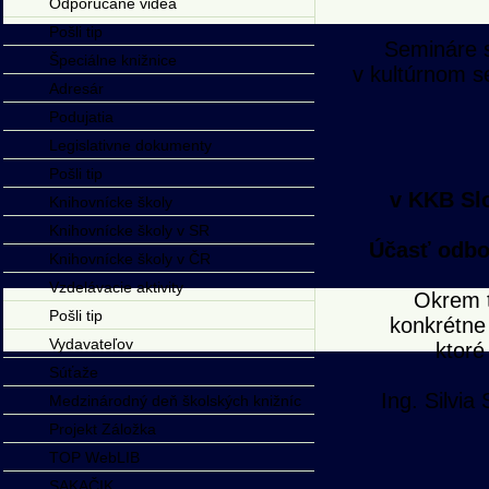
Odporúčané videá
Pošli tip
Semináre s
Špeciálne knižnice
v kultúrnom s
Adresár
Podujatia
Legislativne dokumenty
Pošli tip
v KKB Slo
Knihovnícke školy
Knihovnícke školy v SR
Účasť odbor
Knihovnícke školy v ČR
Vzdelávacie aktivity
Okrem t
Pošli tip
konkrétne
Vydavateľov
ktoré
Súťaže
Ing. Silvi
Medzinárodný deň školských knižníc
Projekt Záložka
TOP WebLIB
SAKAČIK