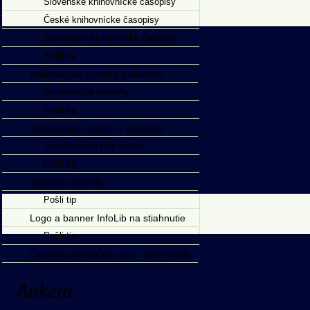
Slovenské knihovnícke časopisy
České knihovnícke časopisy
Zahraničné knihovnícke časopisy
Pošli tip
Knihovnícke e-knihy a slovníky
Knihovnícke slovníky
Pošli tip
Odporúčané zdroje a databázy
Encyklopédie Repozitáre
Pošli tip
Adresáre knižníc
Pošli tip
Logo a banner InfoLib na stiahnutie
Pošli tip
Ústredná knižničná rada - informácie
Anketa