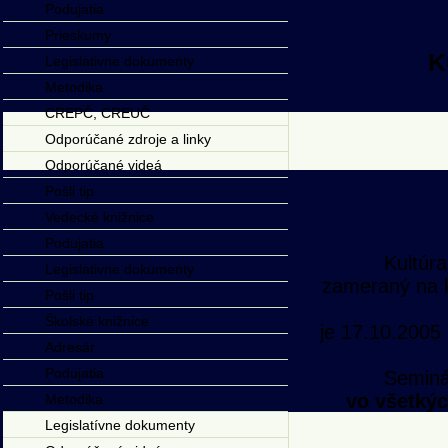
Podujatia
Prieskumy
K
Legislativne dokumenty
Metodika
CREPČ, CREUČ
Odporúčané zdroje a linky
Odporúčané videá
Pošli tip
Vedecké knižnice
Podujatia
Kultúra
Legislativne dokumenty
zameraný na k
Pošli tip
Školské knižnice
je 17.10.2005 
Adresár
Podujatia
Seminá
vo všetkýc
Metodika
Legislatívne dokumenty