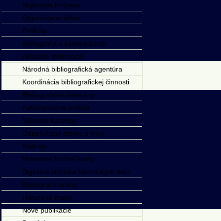
Najkrajšie knižnice
Odporúčané videá
Pošli tip
Bibliografia a katalogizácia
Aktuálne informácie
Národná bibliografická agentúra
Koordinácia bibliografickej činnosti
Bibliografické databázy
Katalogizačná politika
Súborné katalógy
Odporúčané zdroje a linky
Pošli tip
Historické knižné fondy
Digitálne knižnice historických tlačí
Bibliografie online
Historické mapy
Nové publikácie