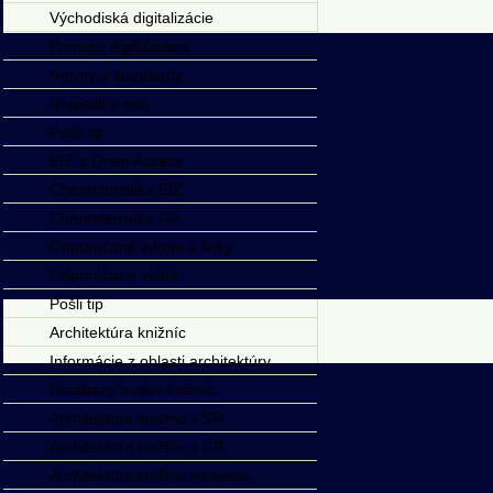
Východiská digitalizácie
Princípy digitalizácie
Normy a štandardy
Napísali o nás
Pošli tip
EIZ a Open Access
Charakteristika EIZ
Charakteristika OA
Odporúčané zdroje a linky
Odporúčané videá
Pošli tip
Architektúra knižníc
Informácie z oblasti architektúry
Databázy budov knižníc
Architektúra knižníc v SR
Architektúra knižníc v ČR
Architektúra knižníc vo svete