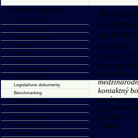
Informácie pre
Ako získa
Verejné knižnice
Slovensko
Základné údaje
septembri
Aktuálne informácie
Adresár
26.08.2005 -
K
Podujatia
Kultúra 2000
Prieskumy
program Eur
Komunitné aktivity
na kultúrne 
Detské knižnice
medzinárodn
Legislatívne dokumenty
kontaktný bo
Benchmarking
pozýva na se
Odporúčané videá
regiónoch Sl
Pošli tip
Zástupcovia 
Program na mesiac
vítaní!
Akademické knižnice
Adresár