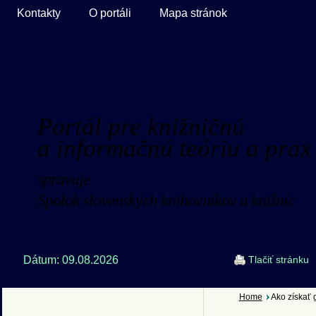
Kontakty
O portáli
Mapa stránok
Portál pre knižničnú
a informačnú teóriu a prax
spravuje
Spolok slovenských knihovníkov a knižníc
Dátum: 09.08.2026
Tlačiť stránku
Home
Ako získať 