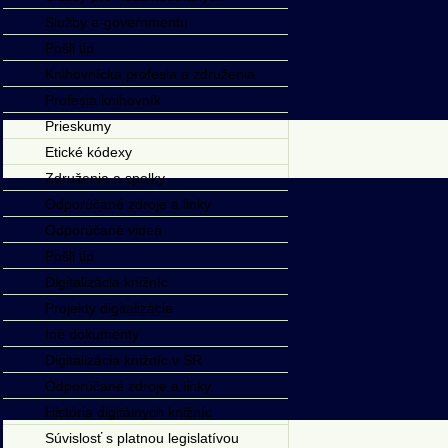
Služby e-governmentu
Pošli tip
Knihovnícka profesia a združenia
Profesia knihovník
Prieskumy
Etické kódexy
Združenia a spolky
Odporúčané zdroje a linky
Odporúčané videá
Pošli tip
Digitalizácia knižníc
Projekty digitalizácie
Iné dokumenty
Digitalizácia knižníc v SR
Odporúčané zdroje a linky
História digitálnych knižníc
Súvislosť s platnou legislatívou