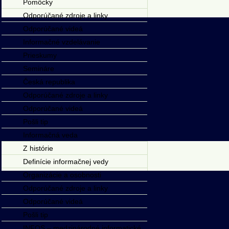
Pomôcky
Odporúčané zdroje a linky
Odporúčané videá
Informačné vzdelávanie
Prieskumy
Semináre
Česká republika
Odporúčané zdroje a linky
Odporúčané videá
Pošli tip
Informačná veda
Z histórie
Definície informačnej vedy
Organizácie a osobnosti
Odporúčané zdroje a linky
Odporúčané videá
Pošli tip
INFOS – medzinárodné informatické