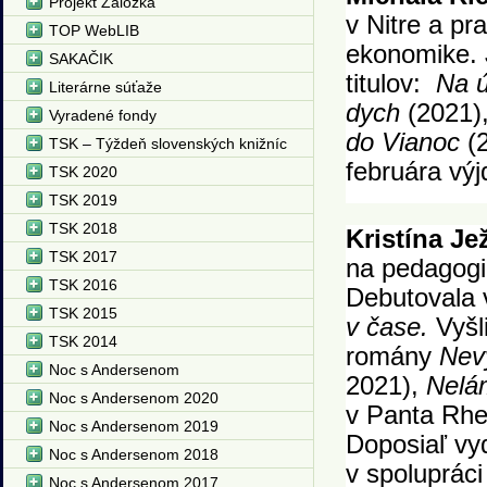
Projekt Záložka
v Nitre a pr
TOP WebLIB
ekonomike. 
SAKAČIK
titulov:
Na ú
Literárne súťaže
dych
(2021)
Vyradené fondy
do Vianoc
(2
TSK – Týždeň slovenských knižníc
februára vý
TSK 2020
TSK 2019
TSK 2018
Kristína Je
TSK 2017
na pedagogi
TSK 2016
Debutovala 
TSK 2015
v čase.
Vyšl
TSK 2014
romány
Nev
Noc s Andersenom
2021),
Nelá
Noc s Andersenom 2020
v Panta Rhe
Noc s Andersenom 2019
Doposiaľ vyd
Noc s Andersenom 2018
v spolupráci
Noc s Andersenom 2017