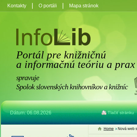
Kontakty
O portáli
Mapa stránok
Portál pre knižničnú
a informačnú teóriu a prax
spravuje
Spolok slovenských knihovníkov a knižníc
Dátum: 06.08.2026
Tlačiť stránku
Home
Nová web s