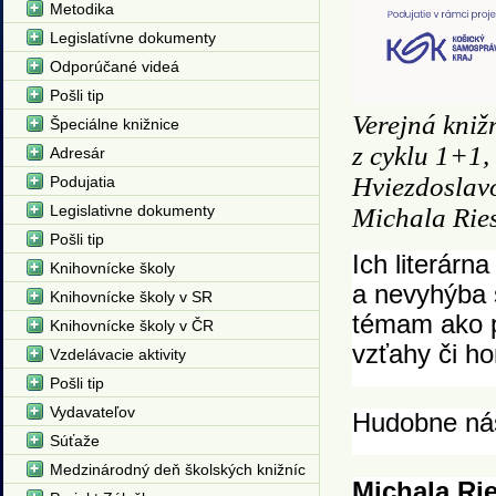
Metodika
Legislatívne dokumenty
Odporúčané videá
Pošli tip
Verejná kniž
Špeciálne knižnice
z cyklu 1+1,
Adresár
Hviezdoslavo
Podujatia
Legislativne dokumenty
Michala Ries
Pošli tip
Ich literárn
Knihovnícke školy
a nevyhýba 
Knihovnícke školy v SR
témam ako p
Knihovnícke školy v ČR
vzťahy či ho
Vzdelávacie aktivity
Pošli tip
Vydavateľov
Hudobne nás
Súťaže
Medzinárodný deň školských knižníc
Michala Ri