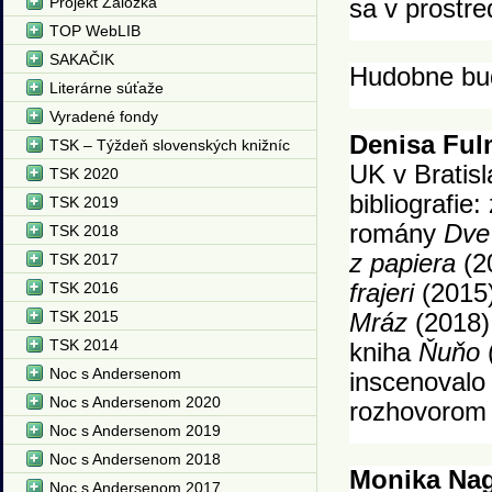
Projekt Záložka
sa v prostr
TOP WebLIB
SAKAČIK
Hudobne bud
Literárne súťaže
Vyradené fondy
Denisa Fu
TSK – Týždeň slovenských knižníc
UK v Bratis
TSK 2020
bibliografie
TSK 2019
romány
Dve 
TSK 2018
z papiera
(2
TSK 2017
TSK 2016
frajeri
(2015
TSK 2015
Mráz
(2018)
TSK 2014
kniha
Ňuňo
Noc s Andersenom
inscenoval
Noc s Andersenom 2020
rozhovorom 
Noc s Andersenom 2019
Noc s Andersenom 2018
Monika Na
Noc s Andersenom 2017