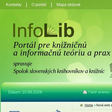
Kontakty
O portáli
Mapa stránok
Portál pre knižničnú
a informačnú teóriu a prax
spravuje
Spolok slovenských knihovníkov a knižníc
Dátum: 10.08.2026
Tlačiť stránku
Home
Nová web s