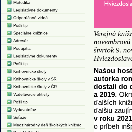
Metodika
Legislatívne dokumenty
Odporúčané videá
Pošli tip
Verejná kniž
Špeciálne knižnice
novembrovú b
Adresár
Podujatia
štvrtok 9. n
Legislativne dokumenty
Hviezdoslavo
Pošli tip
Našou host
Knihovnícke školy
autorka r
Knihovnícke školy v SR
dostali do 
Knihovnícke školy v ČR
a 2019.
Okre
Vzdelávacie aktivity
ďalších kniž
Pošli tip
ďalšiu zauj
Vydavateľov
v roku 202
Súťaže
Medzinárodný deň školských knižníc
o príbeh inš