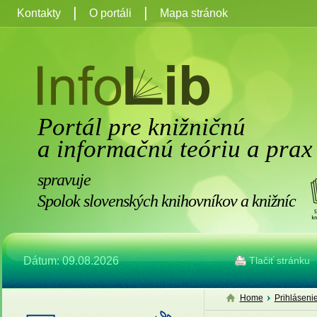
Kontakty
O portáli
Mapa stránok
Portál pre knižničnú
a informačnú teóriu a prax
spravuje
Spolok slovenských knihovníkov a knižníc
Dátum: 09.08.2026
Tlačiť stránku
Home
Prihláseni