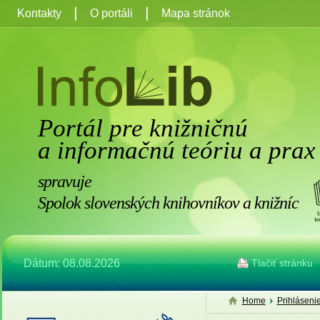
Kontakty
O portáli
Mapa stránok
Portál pre knižničnú
a informačnú teóriu a prax
spravuje
Spolok slovenských knihovníkov a knižníc
Dátum: 08.08.2026
Tlačiť stránku
Home
Prihláseni