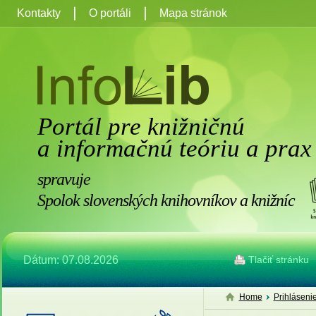
Kontakty
O portáli
Mapa stránok
Portál pre knižničnú
a informačnú teóriu a prax
spravuje
Spolok slovenských knihovníkov a knižníc
Dátum: 07.08.2026
Tlačiť stránku
Home
Prihláseni