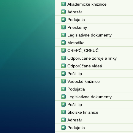
Akademické knižnice
Adresár
Podujatia
Prieskumy
Legislativne dokumenty
Metodika
CREPČ, CREUČ
Odporúčané zdroje a linky
Odporúčané videá
Pošli tip
Vedecké knižnice
Podujatia
Legislativne dokumenty
Pošli tip
Školské knižnice
Adresár
Podujatia