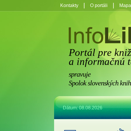
Kontakty
O portáli
Mapa 
Portál pre kni
a informačnú t
spravuje
Spolok slovenských knih
Dátum: 08.08.2026