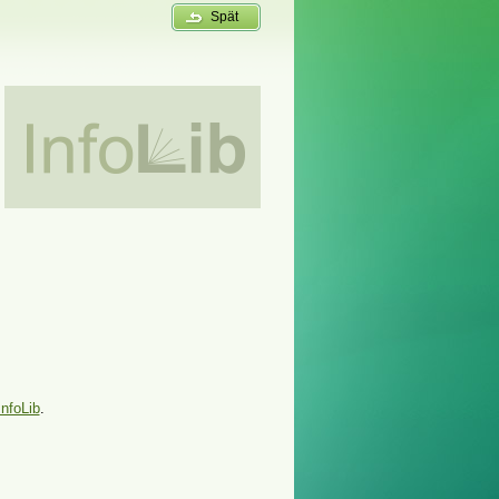
Spät
InfoLib
.