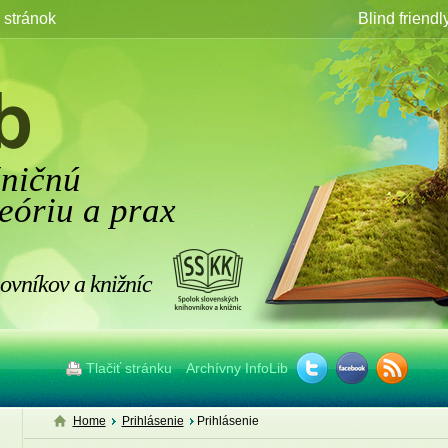
stránok
Blind friendl
žničnú
eóriu a prax
ovníkov a knižníc
Tlačiť stránku
Archívny InfoLib
Home
Prihlásenie
Prihlásenie