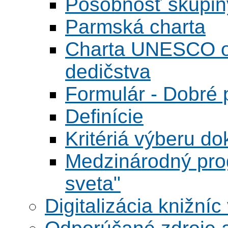
Pôsobnosť skupin
Parmská charta
Charta UNESCO o 
dedičstva
Formulár - Dobré p
Definície
Kritériá výberu do
Medzinárodný pr
sveta"
Digitalizácia knižníc