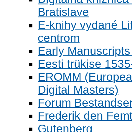
Bratislave
E-knihy vydané L
centrom
Early Manuscripts 
Eesti trükise 15
EROMM (European 
Digital Masters)
Forum Bestandser
Frederik den Femt
Gutenberg