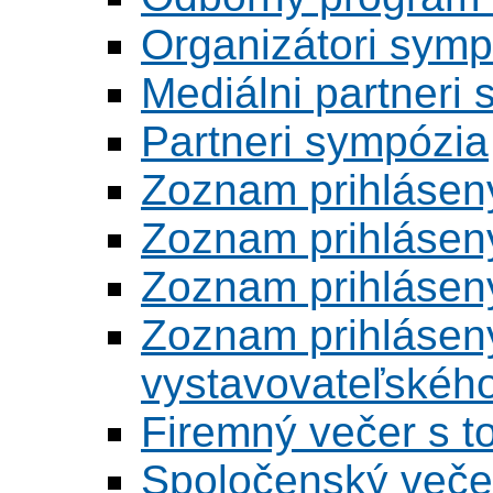
Organizátori symp
Mediálni partneri
Partneri sympózia
Zoznam prihlásen
Zoznam prihlásen
Zoznam prihlásen
Zoznam prihlásený
vystavovateľskéh
Firemný večer s 
Spoločenský veče