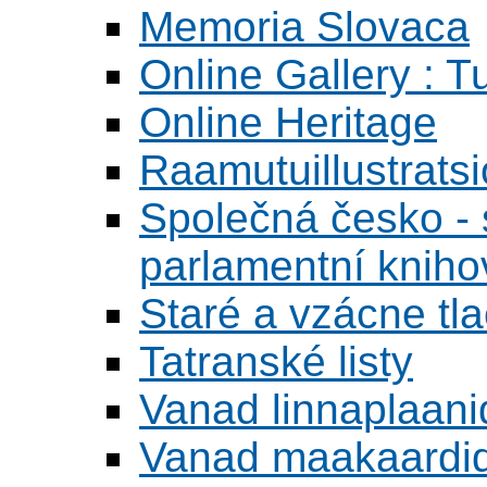
Memoria Slovaca
Online Gallery : T
Online Heritage
Raamutuillustrats
Společná česko - s
parlamentní knih
Staré a vzácne tl
Tatranské listy
Vanad linnaplaani
Vanad maakaardid