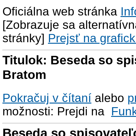
Oficiálna web stránka
Inf
[Zobrazuje sa alternatívna
stránky]
Prejsť na grafick
Titulok: Beseda so s
Bratom
Pokračuj v čítaní
alebo
p
možnosti: Prejdi na
Fun
Beseda so spisovat