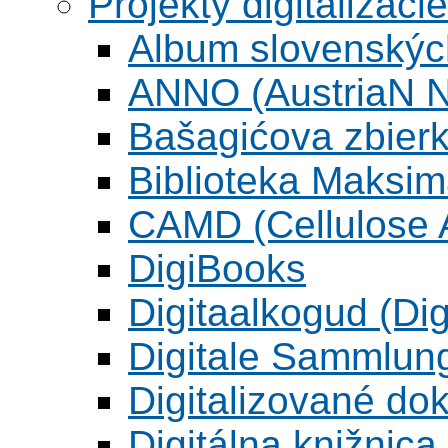
Projekty digitalizácie
Album slovenskýc
ANNO (AustriaN N
Bašagićova zbier
Biblioteka Maksi
CAMD (Cellulose A
DigiBooks
Digitaalkogud (Dig
Digitale Sammlun
Digitalizované d
Digitálna knižnica